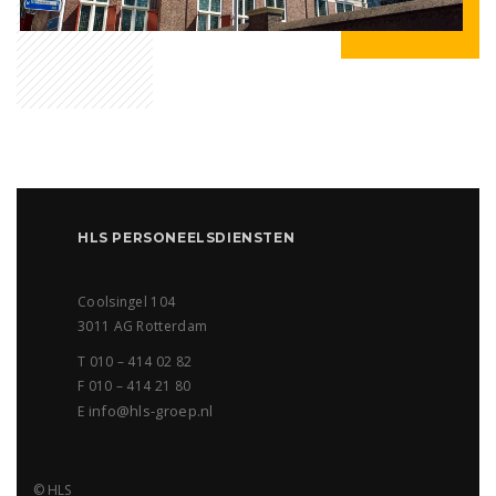
HLS PERSONEELSDIENSTEN
Coolsingel 104
3011 AG Rotterdam
T 010 – 414 02 82
F 010 – 414 21 80
info@hls-groep.nl
E
© HLS