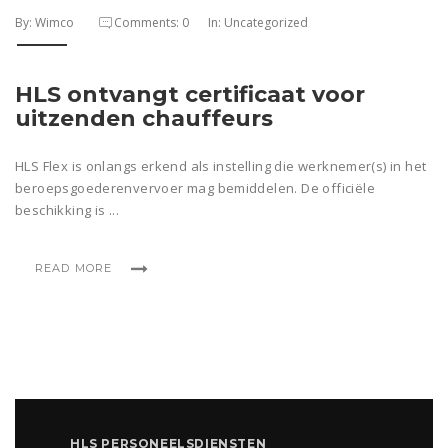
By: Wimco
Comments: 0
In: Uncategorized
HLS ontvangt certificaat voor
uitzenden chauffeurs
HLS Flex is onlangs erkend als instelling die werknemer(s) in het
beroepsgoederenvervoer mag bemiddelen. De officiële
beschikking is ...
READ MORE
HLS PERSONEELSDIENSTEN