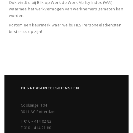
Ook vindt u bij Blik op Werk de Work Ability Index (WAI)
waarmee het werkvermogen van werknemers gemeten kan
worden.
Kortom een keurmerk waar we bij HLS Personeelsdiensten
best trots op zijn!
HLS PERSONEELSDIENSTEN
Coolsingel 104
3011 AG Rotterdam
T 010 – 414 02 82
F 010 – 414 21 80