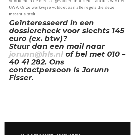
voorkomt in de meeste gevallen financiële sancties van het
UWV. Onze werkwijze voldoet aan alle regels die deze
instantie stelt.
Geïnteresseerd in een
dossiercheck voor slechts 145
euro (ex. btw)?
Stuur dan een mail naar
jorunn@hls.nl
of bel met 010 –
40 41 282. Ons
contactpersoon is Jorunn
Fisser.