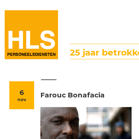
25 jaar betrokk
6
Farouc Bonafacia
nov