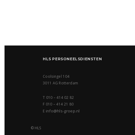
HLS PERSONEELSDIENSTEN
Coolsingel 104
3011 AG Rotterdam
T 010 – 414 02 82
F 010 – 414 21 80
info@hls-groep.nl
E
© HLS