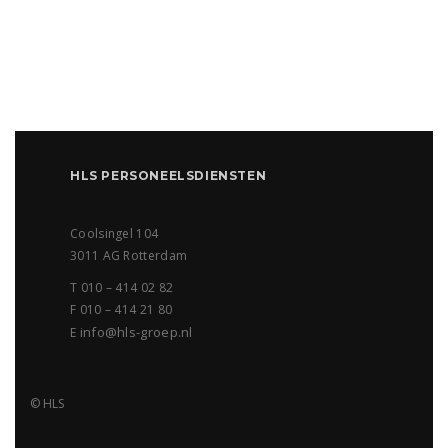
HLS PERSONEELSDIENSTEN
Coolsingel 104
3011 AG Rotterdam
T 010 – 414 02 82
F 010 – 414 21 80
info@hls-groep.nl
E
© HLS